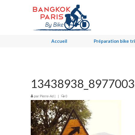
Accueil
Préparation bike tr
13438938_8977003
par
Pierre-Ad
|
|
0