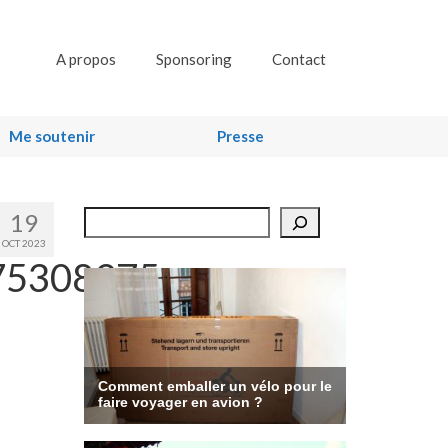
A propos
Sponsoring
Contact
Me soutenir
Presse
19
Rechercher
OCT 2023
75308975_n