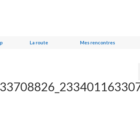
ip
La route
Mes rencontres
33708826_23340116330