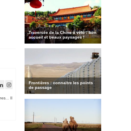
es... Il