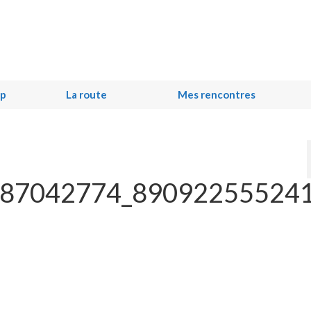
ip
La route
Mes rencontres
87042774_89092255524