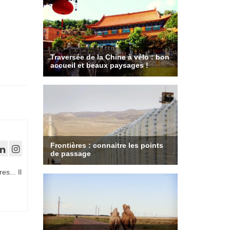
es... Il