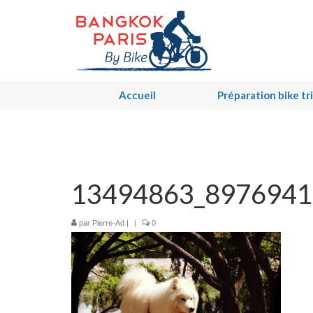
Accueil
Préparation bike tr
13494863_8976941
par
Pierre-Ad
|
|
0