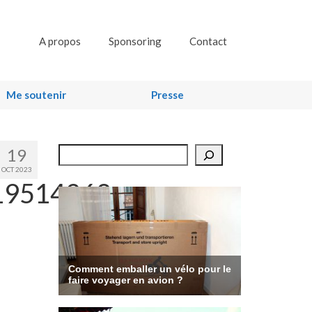
A propos
Sponsoring
Contact
Me soutenir
Presse
19
Rechercher
OCT 2023
19514268_n