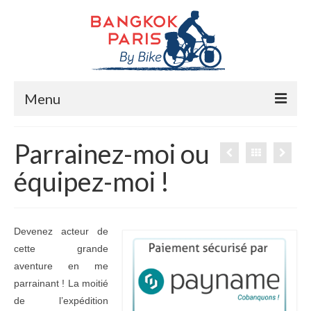
Menu
Accueil
Parrainez-moi ou
Préparation bike trip
équipez-moi !
La route
Mes rencontres
Devenez acteur de
cette grande
Me soutenir
aventure en me
Presse
parrainant ! La moitié
de l’expédition