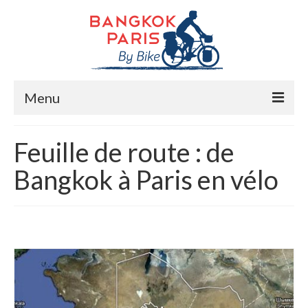
Menu
Accueil
Feuille de route : de
Préparation bike trip
Bangkok à Paris en vélo
La route
Mes rencontres
Me soutenir
Presse