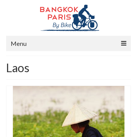
Menu
Accueil
Laos
Préparation bike trip
La route
Mes rencontres
Me soutenir
Presse