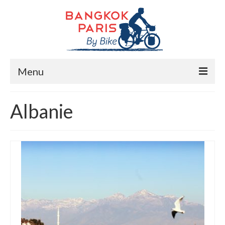
Menu
Accueil
Albanie
Préparation bike trip
La route
Mes rencontres
Me soutenir
Presse