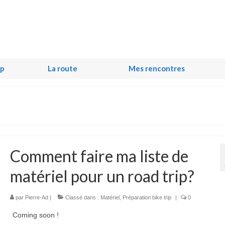
ip
La route
Mes rencontres
Comment faire ma liste de
matériel pour un road trip?
par
Pierre-Ad
|
Classé dans :
Matériel
,
Préparation bike trip
|
0
Coming soon !