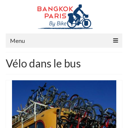
Menu
Accueil
Vélo dans le bus
Préparation bike trip
La route
Mes rencontres
Me soutenir
Presse