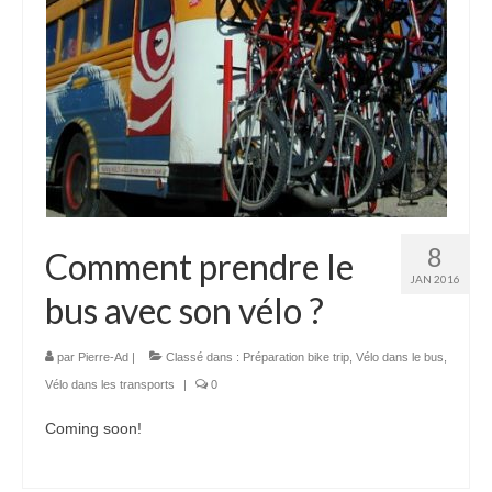
8
Comment prendre le
JAN 2016
bus avec son vélo ?
par
Pierre-Ad
|
Classé dans :
Préparation bike trip
,
Vélo dans le bus
,
Vélo dans les transports
|
0
Coming soon!