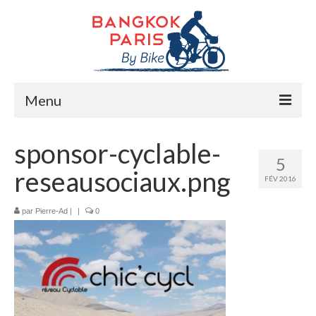
Menu
Accueil
sponsor-cyclable-
5
Préparation bike trip
reseausociaux.png
FÉV 2016
La route
par
Pierre-Ad
|
|
0
Mes rencontres
Me soutenir
Presse