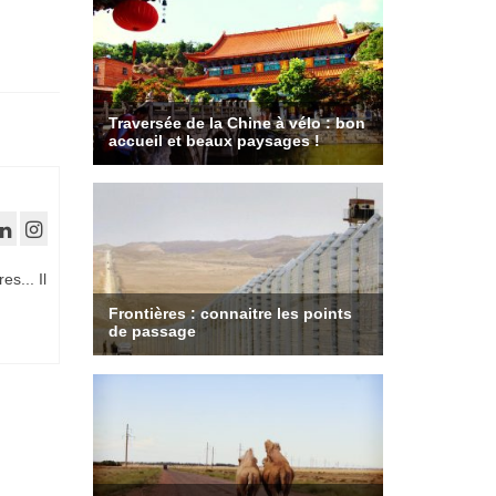
es... Il