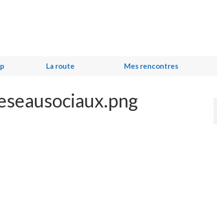
ip
La route
Mes rencontres
eseausociaux.png