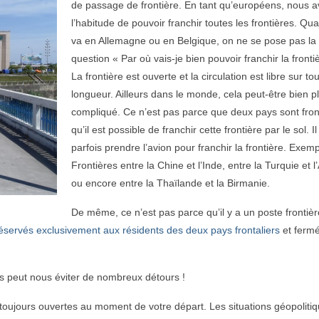
de passage de frontière. En tant qu’européens, nous 
l’habitude de pouvoir franchir toutes les frontières. Qu
va en Allemagne ou en Belgique, on ne se pose pas la
question « Par où vais-je bien pouvoir franchir la fronti
La frontière est ouverte et la circulation est libre sur to
longueur. Ailleurs dans le monde, cela peut-être bien p
compliqué. Ce n’est pas parce que deux pays sont fron
qu’il est possible de franchir cette frontière par le sol. I
parfois prendre l’avion pour franchir la frontière. Exemp
Frontières entre la Chine et l’Inde, entre la Turquie et 
ou encore entre la Thaïlande et la Birmanie.
De même, ce n’est pas parce qu’il y a un poste frontiè
 réservés exclusivement aux résidents des deux pays frontaliers
et ferm
us peut nous éviter de nombreux détours !
t toujours ouvertes au moment de votre départ. Les situations géopoliti