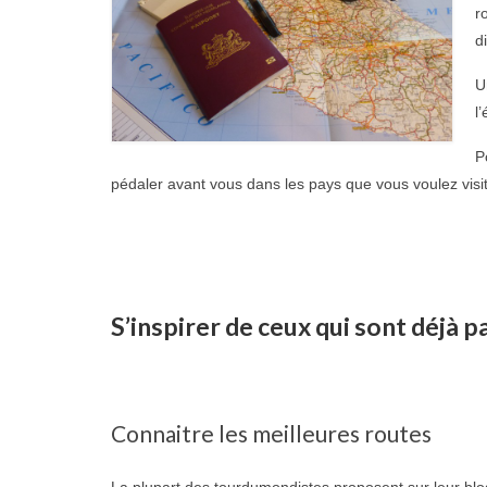
r
d
U
l
P
pédaler avant vous dans les pays que vous voulez visit
S’inspirer de ceux qui sont déjà p
Connaitre les meilleures routes
La plupart des tourdumondistes proposent sur leur blo