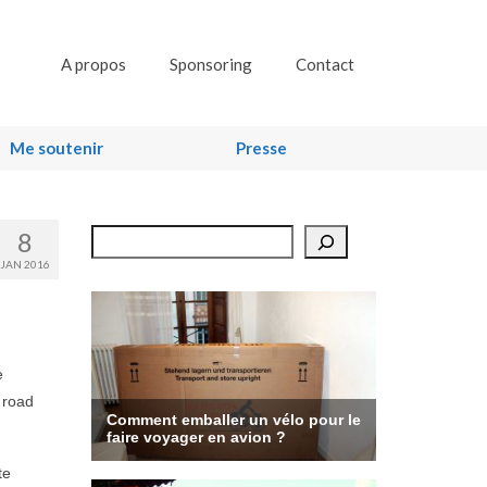
A propos
Sponsoring
Contact
Me soutenir
Presse
8
Rechercher
JAN 2016
e
 road
te