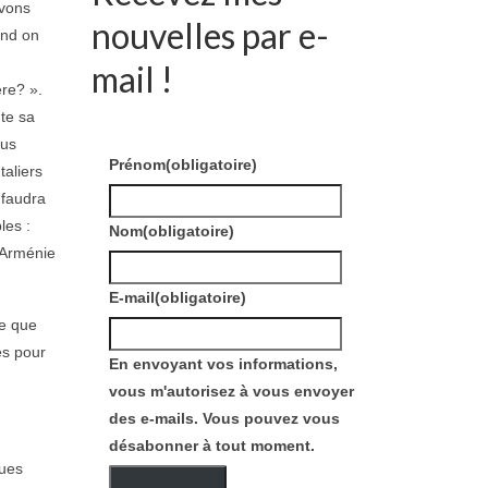
avons
nouvelles par e-
and on
mail !
ère? ».
ute sa
lus
Prénom
(obligatoire)
taliers
l faudra
les :
Nom
(obligatoire)
l’Arménie
E-mail
(obligatoire)
re que
és pour
En envoyant vos informations,
vous m'autorisez à vous envoyer
des e-mails. Vous pouvez vous
désabonner à tout moment.
ques