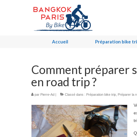
Accueil
Préparation bike tr
Comment préparer sa
en road trip ?
par
Pierre-Ad
|
Classé dans :
Préparation bike trip
,
Préparer la r
V
e
t
Q