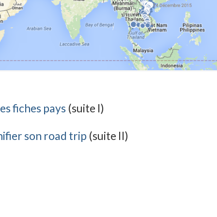
es fiches pays
(suite I)
ifier son road trip
(suite II)