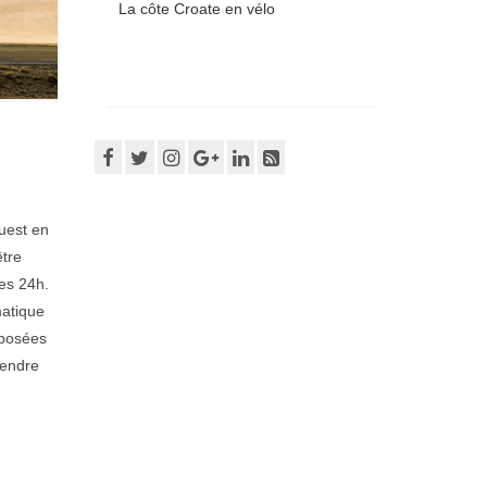
La côte Croate en vélo
ouest en
être
les 24h.
matique
xposées
rendre