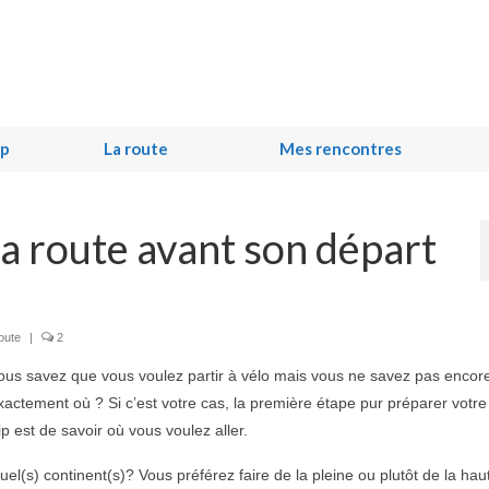
ip
La route
Mes rencontres
 route avant son départ
oute
|
2
ous savez que vous voulez partir à vélo mais vous ne savez pas encor
xactement où ? Si c’est votre cas, la première étape pur préparer votre
rip est de savoir où vous voulez aller.
uel(s) continent(s)? Vous préférez faire de la pleine ou plutôt de la hau