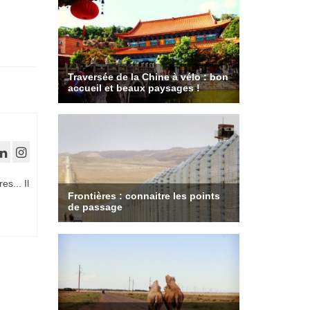
es... Il