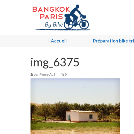
Accueil
Préparation bike tr
img_6375
par
Pierre-Ad
|
|
0