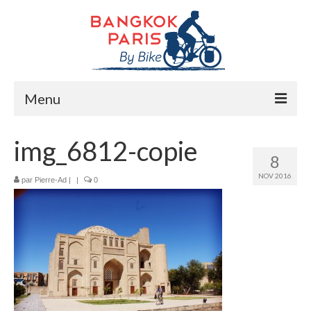
Menu
Accueil
img_6812-copie
8
Préparation bike trip
NOV 2016
par
Pierre-Ad
|
|
0
La route
Mes rencontres
Me soutenir
Presse