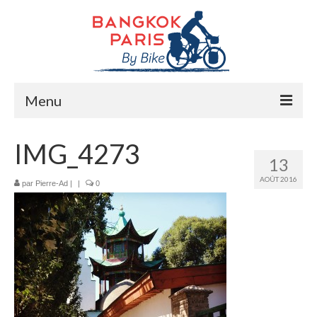
Menu
Accueil
IMG_4273
13
Préparation bike trip
AOÛT 2016
par
Pierre-Ad
|
|
0
La route
Mes rencontres
Me soutenir
Presse