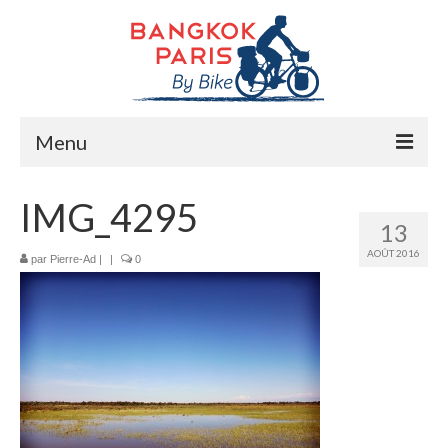
Menu
Accueil
IMG_4295
13
Préparation bike trip
AOÛT 2016
par
Pierre-Ad
|
|
0
La route
Mes rencontres
Me soutenir
Presse