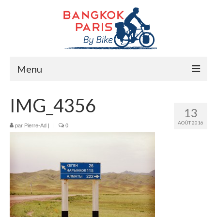
Menu
Accueil
IMG_4356
13
Préparation bike trip
AOÛT 2016
par
Pierre-Ad
|
|
0
La route
Mes rencontres
Me soutenir
Presse