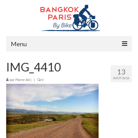
Menu
Accueil
IMG_4410
13
Préparation bike trip
AOÛT 2016
par
Pierre-Ad
|
|
0
La route
Mes rencontres
Me soutenir
Presse