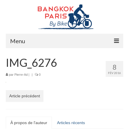
Menu
Accueil
IMG_6276
8
Préparation bike trip
FÉV 2016
par
Pierre-Ad
|
|
0
La route
Mes rencontres
Article précédent
Me soutenir
Presse
À propos de l'auteur
Articles récents