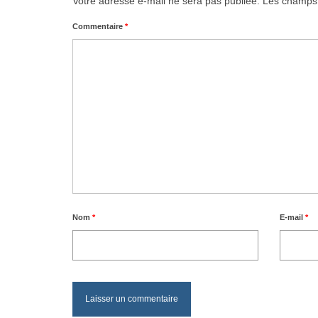
Votre adresse e-mail ne sera pas publiée.
Les champs 
Commentaire
*
Nom
*
E-mail
*