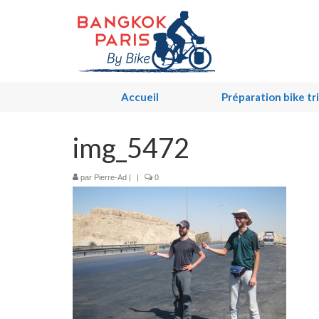
Accueil
Préparation bike tr
img_5472
par
Pierre-Ad
|
|
0