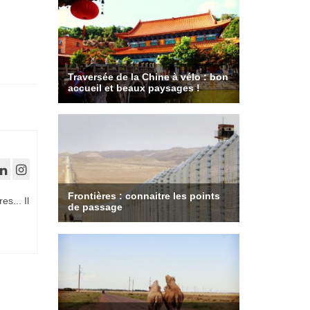
es... Il