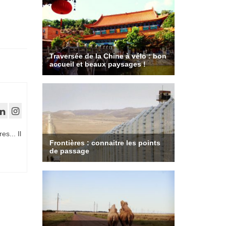
es... Il