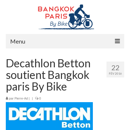
Menu
Accueil
Decathlon Betton
22
Préparation bike trip
soutient Bangkok
FÉV 2016
La route
paris By Bike
Mes rencontres
par
Pierre-Ad
|
|
0
Me soutenir
Presse