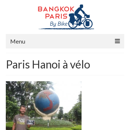
Menu
Accueil
Paris Hanoi à vélo
Préparation bike trip
La route
Mes rencontres
Me soutenir
Presse