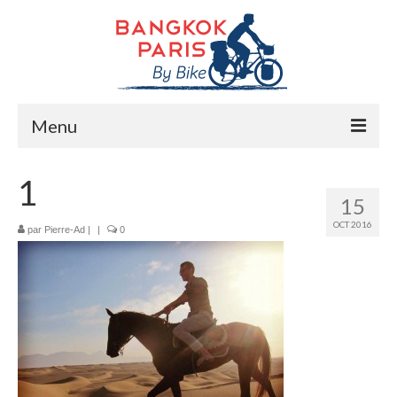
Menu
Accueil
1
15
Préparation bike trip
OCT 2016
par
Pierre-Ad
|
|
0
La route
Mes rencontres
Me soutenir
Presse