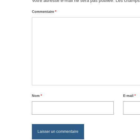
Votre adresse e-mail ne sera pas publiée.
Les champs 
Commentaire
*
Nom
*
E-mail
*