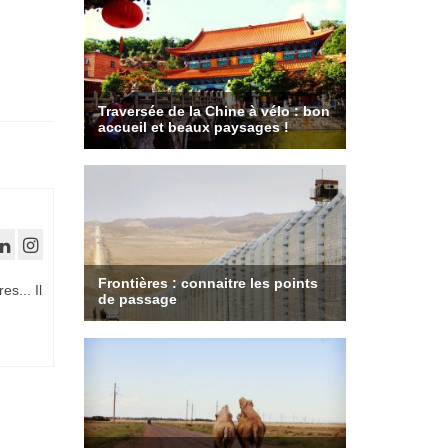
es... Il