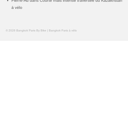
Pierre-Ad
dans
Courte mais intense traversée du Kazakhstan
à vélo
© 2026 Bangkok Paris By Bike | Bangkok Paris à vélo