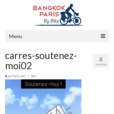
Menu
Accueil
carres-soutenez-
8
Préparation bike trip
moi02
JAN 2016
La route
par
Pierre-Ad
|
|
0
Mes rencontres
Me soutenir
Presse