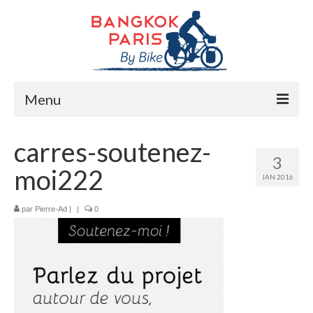
Menu
Accueil
carres-soutenez-
3
Préparation bike trip
moi222
JAN 2016
La route
par
Pierre-Ad
|
|
0
Mes rencontres
Me soutenir
Presse