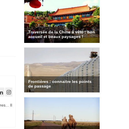
es... Il