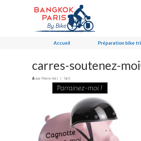
Accueil
Préparation bike tr
carres-soutenez-mo
par
Pierre-Ad
|
|
0