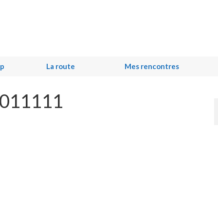
ip
La route
Mes rencontres
i011111