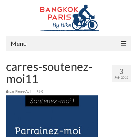
Menu
Accueil
carres-soutenez-
3
Préparation bike trip
moi11
JAN 2016
La route
par
Pierre-Ad
|
|
0
Mes rencontres
Me soutenir
Presse