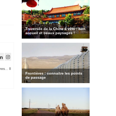
es... Il