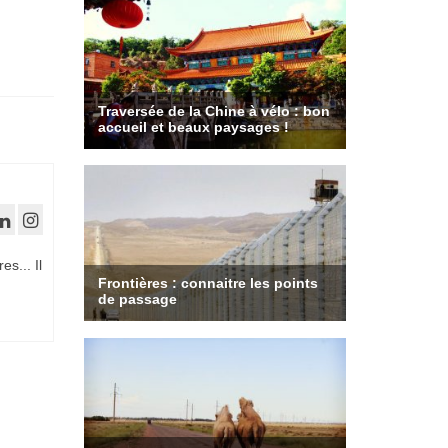
es... Il