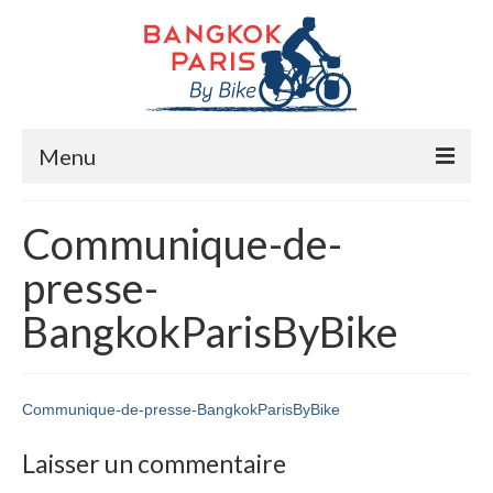
Menu
Accueil
Communique-de-
Préparation bike trip
presse-
La route
BangkokParisByBike
Mes rencontres
Me soutenir
Communique-de-presse-BangkokParisByBike
Presse
Laisser un commentaire