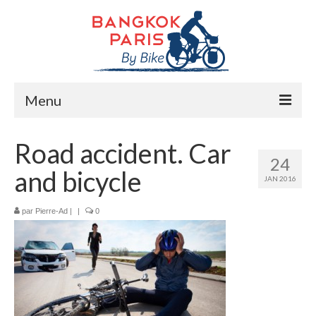
Menu
Accueil
Road accident. Car
24
Préparation bike trip
and bicycle
JAN 2016
La route
par
Pierre-Ad
|
|
0
Mes rencontres
Me soutenir
Presse