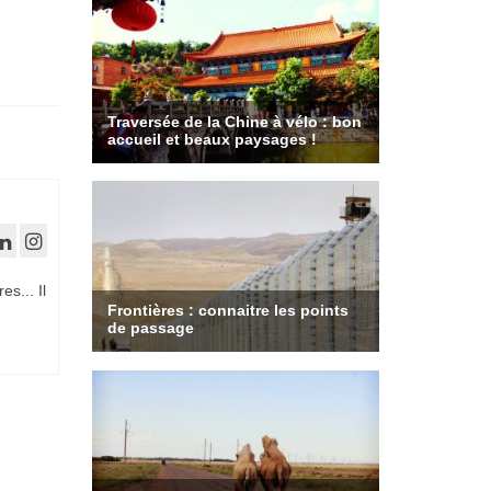
es... Il