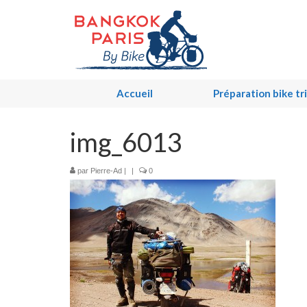
Accueil
Préparation bike tr
img_6013
par
Pierre-Ad
|
|
0