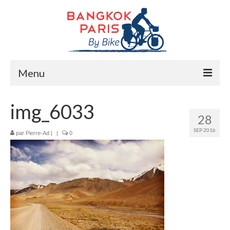
Menu
Accueil
img_6033
28
Préparation bike trip
SEP 2016
par
Pierre-Ad
|
|
0
La route
Mes rencontres
Me soutenir
Presse