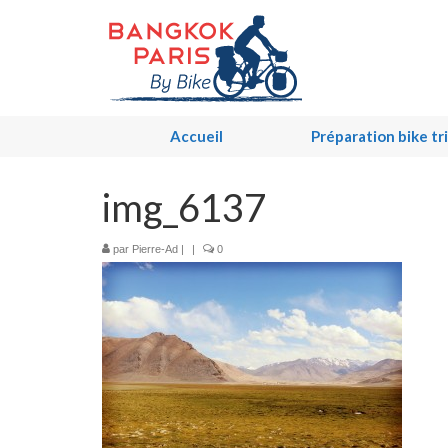
Accueil
Préparation bike tr
img_6137
par
Pierre-Ad
|
|
0