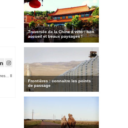
es... Il