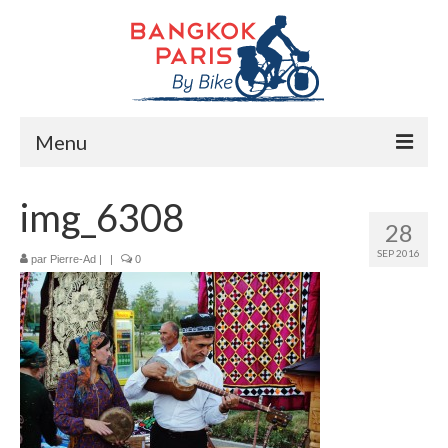
Menu
Accueil
img_6308
28
Préparation bike trip
SEP 2016
par
Pierre-Ad
|
|
0
La route
Mes rencontres
Me soutenir
Presse