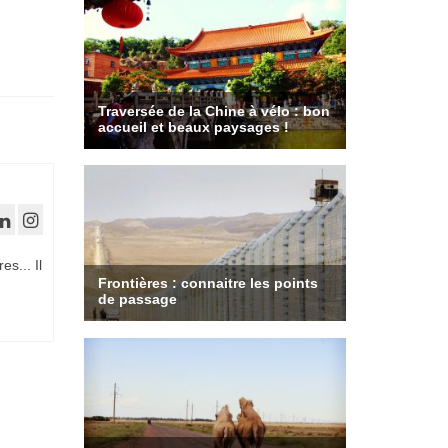
es... Il