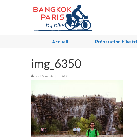
Accueil
Préparation bike tr
img_6350
par
Pierre-Ad
|
|
0