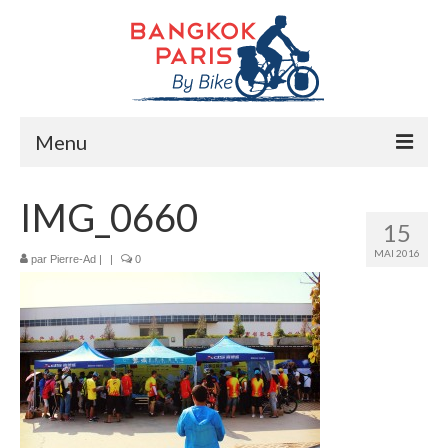
Menu
Accueil
IMG_0660
15
Préparation bike trip
MAI 2016
par
Pierre-Ad
|
|
0
La route
Mes rencontres
Me soutenir
Presse