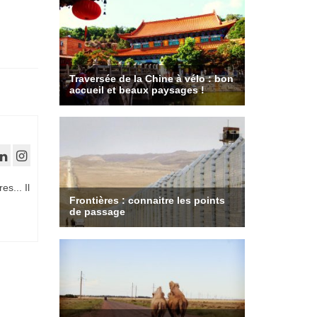
es... Il