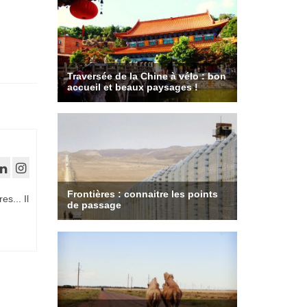
es... Il