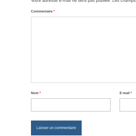
Votre adresse e-mail ne sera pas publiée.
Les champs 
Commentaire
*
Nom
*
E-mail
*