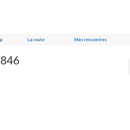
ip
La route
Mes rencontres
0846