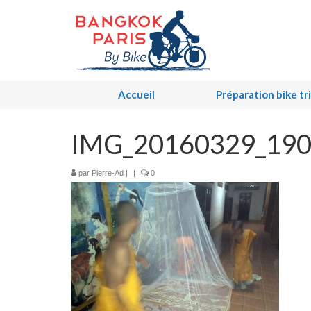
Accueil
Préparation bike tr
IMG_20160329_19
par
Pierre-Ad
|
|
0