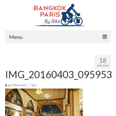
Menu
Accueil
18
Préparation bike trip
AVR 2016
IMG_20160403_095953
La route
Mes rencontres
par
Pierre-Ad
|
|
0
Me soutenir
Presse