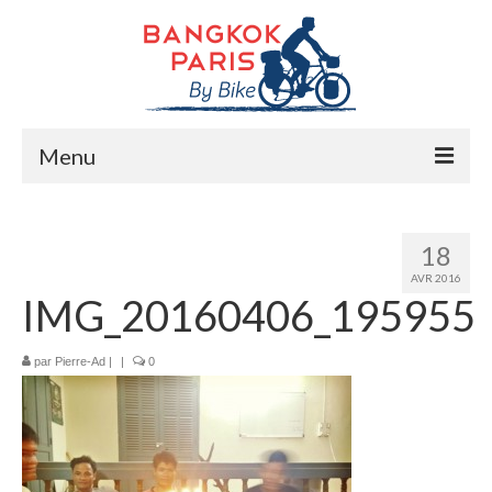
Menu
Accueil
18
Préparation bike trip
AVR 2016
IMG_20160406_195955
La route
Mes rencontres
par
Pierre-Ad
|
|
0
Me soutenir
Presse