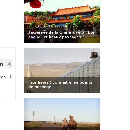
es... Il