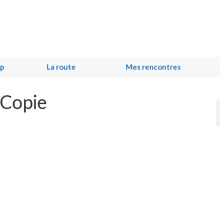
ip
La route
Mes rencontres
 Copie