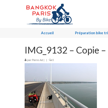
Accueil
Préparation bike tr
IMG_9132 – Copie –
par
Pierre-Ad
|
|
0