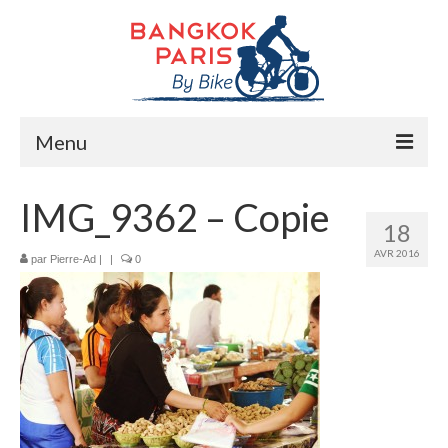
Menu
Accueil
IMG_9362 – Copie
18
Préparation bike trip
AVR 2016
par
Pierre-Ad
|
|
0
La route
Mes rencontres
Me soutenir
Presse