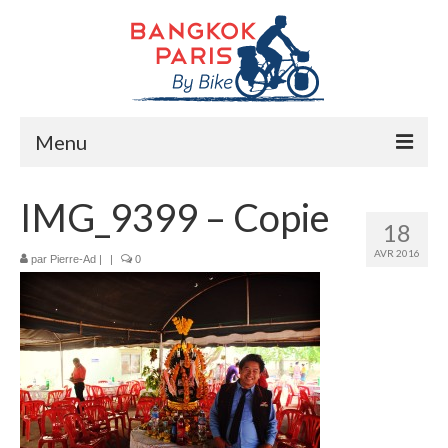
Menu
Accueil
IMG_9399 – Copie
18
Préparation bike trip
AVR 2016
par
Pierre-Ad
|
|
0
La route
Mes rencontres
Me soutenir
Presse