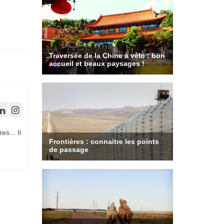
es... Il