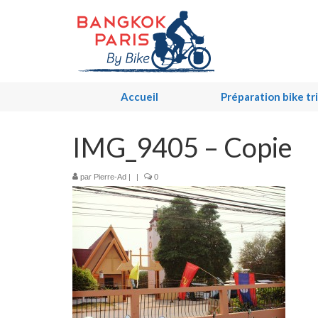
Accueil
Préparation bike tr
IMG_9405 – Copie
par
Pierre-Ad
|
|
0