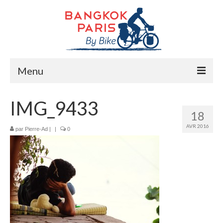
Menu
Accueil
IMG_9433
18
Préparation bike trip
AVR 2016
par
Pierre-Ad
|
|
0
La route
Mes rencontres
Me soutenir
Presse