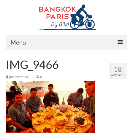
Menu
Accueil
IMG_9466
18
Préparation bike trip
AVR 2016
par
Pierre-Ad
|
|
0
La route
Mes rencontres
Me soutenir
Presse